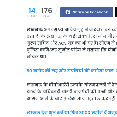
14
176
Share on Facebook
SHARES
VIEWS
लखनऊ:
अपर मुख्य सचिव गृह से वारदात का ब्यो
बता दें कि लखनऊ के हाई सिक्योरिटी जोन गौतम प
मुख्य सचिव और ACS गृह का भी घर है। सीएम ने DG
पुलिस कमिश्नर सुजीत पांडेय ने बताया कि दोनों क
नौकर था।
50 करोड़ की छह और संपत्तियां की जाएंगी जब
लखनऊ के वीवीआईपी इलाके गौतमपल्ली में रेलवे 
रेलवे के अधिकारी आरडी बाजपेयी की पत्नी और ब
सामने आने के बाद पुलिस जांच पड़ताल कर रही ह
लोकल ट्रेन शुरू करें या फिर 3000 महीने दें अनुदा