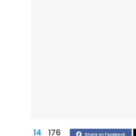
14
176
Share on Facebook