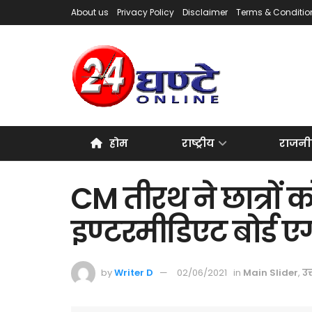
About us
Privacy Policy
Disclaimer
Terms & Conditio
होम
राष्ट्रीय
राजनी
CM तीरथ ने छात्रों क
इण्टरमीडिएट बोर्ड एग
by
Writer D
02/06/2021
in
Main Slider
,
उत