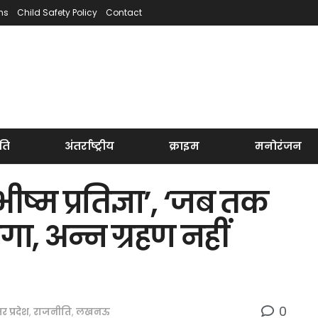
ns
Child Safety Policy
Contact
ति
अंतर्राष्ट्रीय
क्राइम
मनोरंजन
भीष्म प्रतिज्ञा’, ‘जब तक
गा, अन्न ग्रहण नहीं
0
तर प्रदेश
,
राजनीति
,
लखनऊ