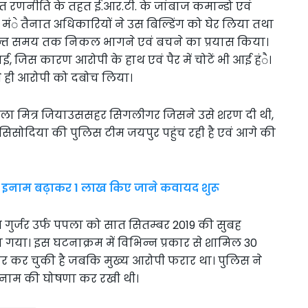
जित रणनीति के तहत ई.आर.टी. के जांबाज कमान्डो एवं
त्व मंे तैनात अधिकारियों ने उस बिल्डिंग को घेर लिया तथा
अन्त समय तक निकल भागने एवं बचने का प्रयास किया।
, जिस कारण आरोपी के हाथ एवं पैर में चोटें भी आई हंै।
ते ही आरोपी को दबोच लिया।
महिला मित्र जियाउससहर सिगलीगर जिसने उसे शरण दी थी,
सिंह सिसोदिया की पुलिस टीम जयपुर पहुंच रही है एवं आगे की
र इनाम बढ़ाकर 1 लाख किए जाने कवायद शुरू
म गुर्जर उर्फ पपला को सात सितम्बर 2019 की सुबह
ा गया। इस घटनाक्रम में विभिन्न प्रकार से शामिल 30
र कर चुकी है जबकि मुख्य आरोपी फरार था। पुलिस ने
ईनाम की घोषणा कर रखी थी।