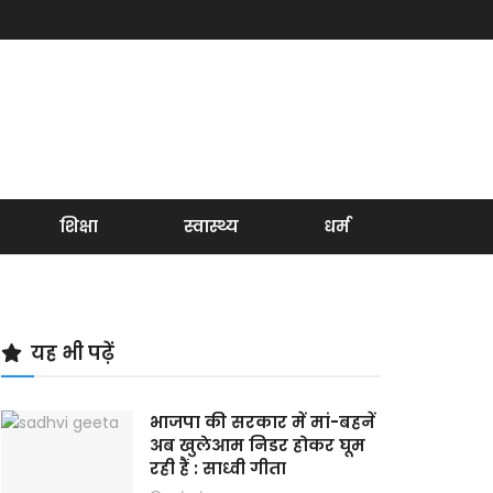
शिक्षा
स्वास्थ्य
धर्म
यह भी पढ़ें
भाजपा की सरकार में मां-बहनें
अब खुलेआम निडर होकर घूम
रही हैं : साध्वी गीता