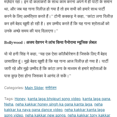
मज़ेदार रहा। इन दो कलाकरों के साथ काम करना अपने में ही पार्टी के समान
था, और जब यह गाना रिलीज़ हो गया है तो हम सभी को हमारे साथ पार्टी
करने के लिए आमंत्रित करते हैं।” टोनी कक्कड़ ने कहा, “कांटा लगा रिलीज़
कर हमें बेहद खुशी हो रही है। हम उम्मीद करते हैं कि यह गाना श्रोताओं को
उनके अच्छे समय की याद दिलाएगा।”
Bollywood : अजय देवगन ने लांच किया पैनोरामा म्यूजिक लेबल
यो यो हनी सिंह ने कहा, “यह एक ऐसा कॉलैबोरेशन है जिसके लिए मैं बेहद
उत्साहित हूं। मुझे बेहद खुशी है कि यह गाना आज रिलीज़ हो गया है। पार्टी
जारी रहे और मुझे उम्मीद है कि कांटा लगा के माध्यम से हमारे श्रोताओं के
पास कुछ ऐसा होगा जिसका वे आनंद ले सकें।”
Categories:
Main Slider
,
मनोरंजन
Tags:
Honey
,
kanta laga bhojpuri song video
,
kanta laga gana
,
Neha
,
neha kakkar honey singh ka gana kanta laga
,
neha
kakkar ka naya gana dance video
,
neha kakkar kanta laga
song video
,
neha kakkar new songs
,
neha kakkar tony kakkar