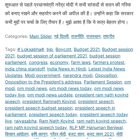
शुरुआत से पहले प्रधानमंत्री नरेंद्र मोदी ने सभी सांसदों से सदन की गरिमा
को बनाए रखने और सहयोग करने की अपील की है। उन्होंने कहा कि सरकार
सभी मुद्दों पर चर्चा के लिए तैयार है। मुझे आशा है कि ये सत्र बेहतर होगा।
Categories:
Main Slider
,
नई दिल्ली
,
राजनीति
,
राजस्थान
,
राष्ट्रीय
Tags:
# Loksabha#
,
bjp
,
Boycott
,
Budget 2021
,
Budget session
2021
,
budget session of parliament 2021
,
budget session
parliament
,
congress
,
economy
,
farm laws
,
farmers protest
,
india china standoff
,
India News in Hindi
,
Latest India News
Updates
,
Modi government
,
narendra modi
,
Opposition
,
Opposition to the President's address
,
Parliament Session
,
pm
modi
,
pm modi news
,
pm modi news today
,
pm modi news
today live
,
pm modi news update
,
president ram nath kovind
speech
,
president Ramnath Kovind
,
president speech
,
president speech budget session
,
president speech in
parliament
,
president speech today
,
president speech today
live
,
rajyasabha
,
Ram Nath Kovind
,
ram nath kovind speech
,
ram nath kovind speech today
,
RLP MP Hanuman Beniwal
,
किसान आंदोलन
,
कृषि कानून
,
नरेंद्र मोदी
,
बजट सत्र
,
बजट सत्र 2021
,
मोदी