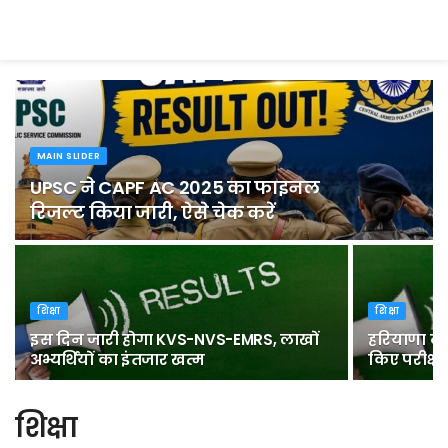
MAIN SLIDER
UPSC ने CAPF AC 2025 का फाइनल
रिजल्ट किया जारी, ऐसे चेक करें
शिक्षा
शिक्षा
इस दिन जारी होगा KVS-NVS-EMRS, लाखों
हरियाणा टीई
अभ्यर्थियों का इंतजार खत्म
किए परीक्ष
शिक्षा