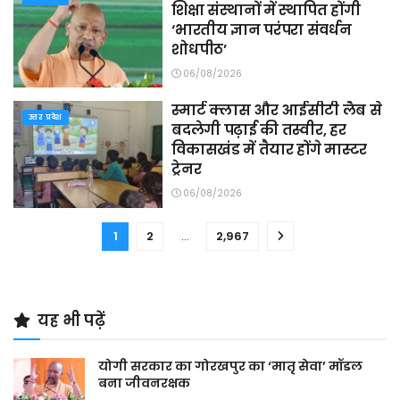
शिक्षा संस्थानों में स्थापित होंगी
‘भारतीय ज्ञान परंपरा संवर्धन
शोधपीठ’
06/08/2026
स्मार्ट क्लास और आईसीटी लैब से
उत्तर प्रदेश
बदलेगी पढ़ाई की तस्वीर, हर
विकासखंड में तैयार होंगे मास्टर
ट्रेनर
06/08/2026
1
2
…
2,967
यह भी पढ़ें
योगी सरकार का गोरखपुर का ‘मातृ सेवा’ मॉडल
बना जीवनरक्षक