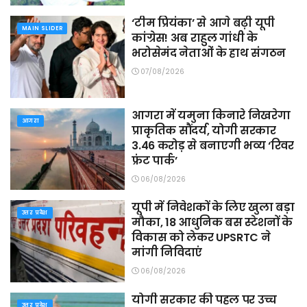
‘टीम प्रियंका’ से आगे बढ़ी यूपी
MAIN SLIDER
कांग्रेस! अब राहुल गांधी के
भरोसेमंद नेताओं के हाथ संगठन
07/08/2026
आगरा में यमुना किनारे निखरेगा
आगरा
प्राकृतिक सौंदर्य, योगी सरकार
3.46 करोड़ से बनाएगी भव्य ‘रिवर
फ्रंट पार्क’
06/08/2026
यूपी में निवेशकों के लिए खुला बड़ा
उत्तर प्रदेश
मौका, 18 आधुनिक बस स्टेशनों के
विकास को लेकर UPSRTC ने
मांगी निविदाएं
06/08/2026
योगी सरकार की पहल पर उच्च
उत्तर प्रदेश