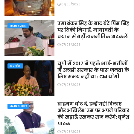
07/08/2026
उमाशंकर सिंह के बाद बेटे प्रिंस सिंह
MAIN SLIDER
पर टिकी निगाहें, मायावती के
बयान से बढ़ीं राजनीतिक अटकलें
07/08/2026
यूपी में 2017 से पहले भाई-भतीजों
उत्तर प्रदेश
में उलझी सरकार के पास जनता के
लिए समय नहीं था : CM याेगी
07/08/2026
ब्राह्मण वोट दें, इन्हें गद्दी दिलाएं
MAIN SLIDER
और अखिलेश उस पर अपने परिवार
की खड़ाऊँ रखकर राज करेंगे: बृजेश
पाठक
07/08/2026