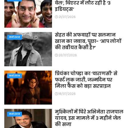
वेल’, थिएटर में लौट रही है ‘3
इडियट्स’
21/07/2026
सेहत की अफवाहों पर सलमान
मनोरंजन
खान का जवाब, पूछा- ‘आप लोगों
की तबीयत कैसी है?’
20/07/2026
प्रियंका चोपड़ा का ‘वाराणसी’ से
मनोरंजन
फर्स्ट लुक जारी, जन्मदिन पर
मिला फैंस को बड़ा सरप्राइज
18/07/2026
मुश्किलों में घिरे अभिनेता राजपाल
मनोरंजन
यादव, इस मामले में 3 महीने जेल
की सजा