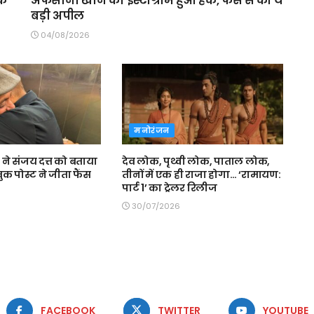
के
अफसाना खान का इंस्टाग्राम हुआ हैक, फैंस से की ये
बड़ी अपील
04/08/2026
मनोरंजन
े संजय दत्त को बताया
देव लोक, पृथ्वी लोक, पाताल लोक,
वुक पोस्ट ने जीता फैंस
तीनों में एक ही राजा होगा… ‘रामायण:
पार्ट 1’ का ट्रेलर रिलीज
30/07/2026
FACEBOOK
TWITTER
YOUTUBE