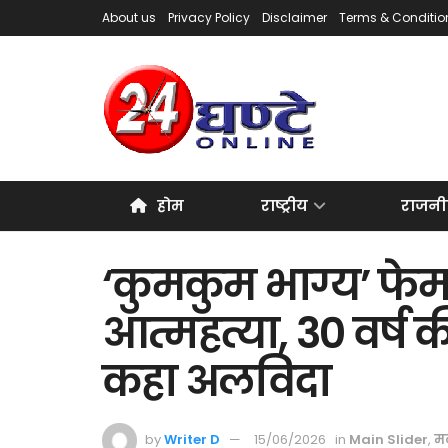
About us
Privacy Policy
Disclaimer
Terms & Conditio
होम
राष्ट्रीय
राजनी
‘कुमकुम भाग्य’ फेम
आत्महत्या, 30 वर्ष क
कहा अलविदा
by
Writer D
15/06/2026
in
Main Slider
,
म