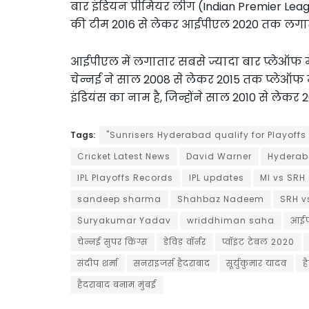
बार इंडियन प्रीमियर लीग (Indian Premier Leag
की टीम 2016 से लेकर आईपीएल 2020 तक लगातार
आईपीएल में लगातार सबसे ज्यादा बार प्लेऑफ में 
चेन्नई ने साल 2008 से लेकर 2015 तक प्लेऑफ में 
इंडियंस का नाम है, जिन्होंने साल 2010 से ले
Tags:
"Sunrisers Hyderabad qualify for Playoffs
Cricket Latest News
David Warner
Hyderaba
IPL Playoffs Records
IPL updates
MI vs SRH
sandeep sharma
Shahbaz Nadeem
SRH v
Suryakumar Yadav
wriddhiman saha
आईप
चेन्नई सुपर किंग्स
डेविड वॉर्नर
प्वॉइंट टेबल 2020
संदीप शर्मा
सनराइजर्स हैदराबाद
सूर्युकुमार यादव
ह
हैदराबाद बनाम मुंबई