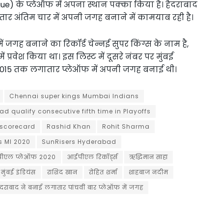
ue) के प्लेऑफ में अपना स्थान पक्का किया है। हैदराबाद
 अंतिम चार में अपनी जगह बनाने में कामयाब रही है।
जगह बनाने का रिकॉर्ड चेन्नई सुपर किंग्स के नाम है,
प्रवेश किया था। इस लिस्ट में दूसरे नंबर पर मुंबई
कर 2015 तक लगातार प्लेऑफ में अपनी जगह बनाई थी।
Chennai super kings Mumbai Indians
d qualify consecutive fifth time in Playoffs
 scorecard
Rashid Khan
Rohit Sharma
s MI 2020
SunRisers Hyderabad
ीएल प्लेऑफ 2020
आईपीएल रिकॉर्ड्स
ऋद्धिमान साहा
मुंबई इंडियंस
राशिद खान
रोहित शर्मा
शाहबाज नदीम
ैदराबाद ने बनाई लगातार पांचवीं बार प्लेऑफ में जगह