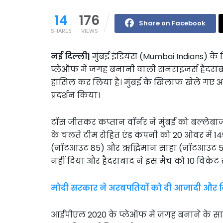
14
176
Share on Facebook
SHARES
VIEWS
नई दिल्ली|
मुंबई इंडियंस (Mumbai Indians) क
प्लेऑफ में जगह बनानी वाली सनराइजर्स हैदरा
हासिल कर लिया है। मुंबई के खिलाफ खेले गए अपन
प्रदर्शन किया।
टॉस जीतकर कप्तान वॉर्नर ने मुंबई को बल्लेबाजी
के चलते टीम रोहित एंड कंपनी को 20 ओवर में 149
(नॉटआउट 85) और ऋद्धिमान साहा (नॉटआउट 58) 
नहीं दिया और हैदराबाद ने इस मैच को 10 विकेट
मोदी सरकार ने अरबपतियों को दी आजादी और कि
आईपीएल 2020 के प्लेऑफ में जगह बनाने के साथ