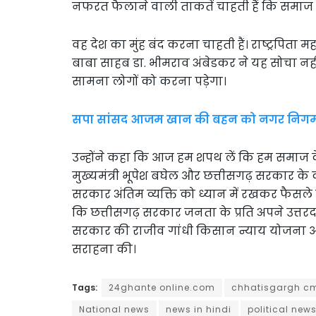
नफरत फैलाने वाली ताकतें चाहती हैं कि समाज के
वह देश का मुंह बंद करना चाहती हैं। राष्ट्रपिता महा
बाबा साहब डा. भीमराव अंबेडकर ने यह सोचा न
सामना लोगों को करना पड़ेगा।
सपा सांसद आजम खान की बहन को नगर निगम क
उन्होंने कहा कि आज हम शपथ लें कि हम समाज के अ
मुख्यमंत्री भूपेश बघेल और छत्तीसगढ़ सरकार 
सरकार अंतिम व्यक्ति को ध्यान में रखकर फैसले ले 
कि छत्तीसगढ़ सरकार जनता के प्रति अपने उत्तरदाय
सरकार की राजीव गांधी किसान न्याय योजना और
सराहना की।
Tags:
24ghante online.com
chhatisgargh c
National news
news in hindi
political new