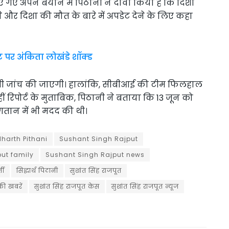
िए गए अपने बयान में पिठानी ने दावा किया है कि दिशा
ोने और दिशा की मौत के बारे में अपडेट देने के लिए कहा
ट पर अंकिता लोखंडे शॉक्ड
ी जांच की जाएगी। हालांकि, सीबीआई की टीम फिलहाल
ीं रिपोर्ट के मुताबिक, पिठानी ने बताया कि 13 जून को
ुगतान में भी मदद की थी।
harth Pithani
Sushant Singh Rajput
put family
Sushant Singh Rajput news
ती
सिद्धार्थ पिठानी
सुशांत सिंह राजपूत
की खबरें
सुशांत सिंह राजपूत केस
सुशांत सिंह राजपूत न्यूज