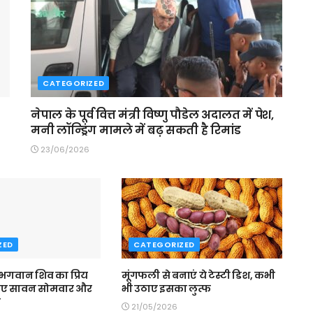
CATEGORIZED
नेपाल के पूर्व वित्त मंत्री विष्णु पौडेल अदालत में पेश,
मनी लॉन्ड्रिंग मामले में बढ़ सकती है रिमांड
23/06/2026
ZED
CATEGORIZED
 भगवान शिव का प्रिय
मूंगफली से बनाएं ये टेस्टी डिश, कभी
िए सावन सोमवार और
भी उठाए इसका लुत्फ
व
21/05/2026