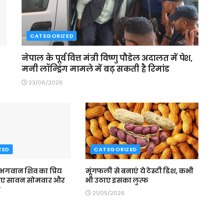
CATEGORIZED
नेपाल के पूर्व वित्त मंत्री विष्णु पौडेल अदालत में पेश,
मनी लॉन्ड्रिंग मामले में बढ़ सकती है रिमांड
23/06/2026
ZED
CATEGORIZED
 भगवान शिव का प्रिय
मूंगफली से बनाएं ये टेस्टी डिश, कभी
िए सावन सोमवार और
भी उठाए इसका लुत्फ
व
21/05/2026