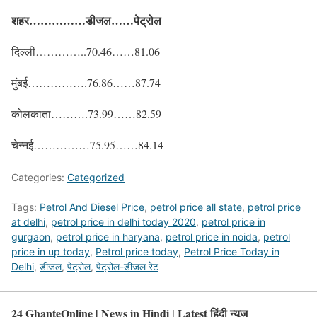
शहर……………डीजल……पेट्रोल
दिल्ली…………..70.46……81.06
मुंबई…………….76.86……87.74
कोलकाता……….73.99……82.59
चेन्नई……………75.95……84.14
Categories:
Categorized
Tags:
Petrol And Diesel Price
,
petrol price all state
,
petrol price
at delhi
,
petrol price in delhi today 2020
,
petrol price in
gurgaon
,
petrol price in haryana
,
petrol price in noida
,
petrol
price in up today
,
Petrol price today
,
Petrol Price Today in
Delhi
,
डीजल
,
पेट्रोल
,
पेट्रोल-डीजल रेट
24 GhanteOnline | News in Hindi | Latest हिंदी न्यूज़