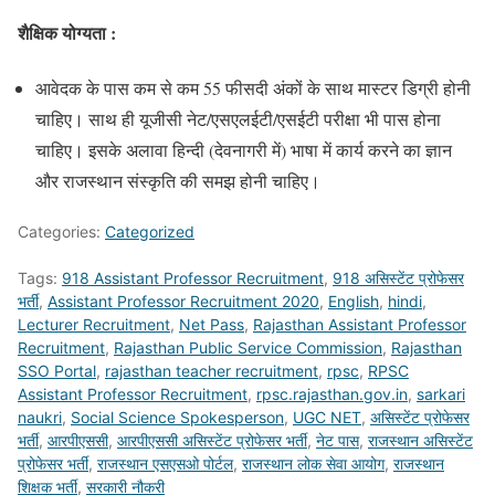
शैक्षिक योग्यता :
आवेदक के पास कम से कम 55 फीसदी अंकों के साथ मास्टर डिग्री होनी
चाहिए। साथ ही यूजीसी नेट/एसएलईटी/एसईटी परीक्षा भी पास होना
चाहिए। इसके अलावा हिन्दी (देवनागरी में) भाषा में कार्य करने का ज्ञान
और राजस्थान संस्कृति की समझ होनी चाहिए।
Categories:
Categorized
Tags:
918 Assistant Professor Recruitment
,
918 असिस्टेंट प्रोफेसर
भर्ती
,
Assistant Professor Recruitment 2020
,
English
,
hindi
,
Lecturer Recruitment
,
Net Pass
,
Rajasthan Assistant Professor
Recruitment
,
Rajasthan Public Service Commission
,
Rajasthan
SSO Portal
,
rajasthan teacher recruitment
,
rpsc
,
RPSC
Assistant Professor Recruitment
,
rpsc.rajasthan.gov.in
,
sarkari
naukri
,
Social Science Spokesperson
,
UGC NET
,
असिस्टेंट प्रोफेसर
भर्ती
,
आरपीएससी
,
आरपीएससी असिस्टेंट प्रोफेसर भर्ती
,
नेट पास
,
राजस्थान असिस्टेंट
प्रोफेसर भर्ती
,
राजस्थान एसएसओ पोर्टल
,
राजस्थान लोक सेवा आयोग
,
राजस्थान
शिक्षक भर्ती
,
सरकारी नौकरी