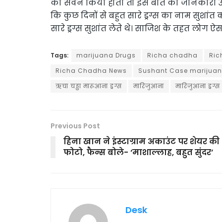
का सेवन किया होता तो इस बात की जानकारी उन्हे
कि कुछ दिनों से बहुत सारे ड्रग्स का नाम सुशांत
सारे ड्रग्स सुशांत लेते थे। साजिश के तहत लोग ऐस
Tags:
marijuana Drugs
Richa chadha
Ric
Richa Chadha News
Sushant Case marijuan
ऋचा चड्ढा मारूआना ड्रग्स
मारिजुआना
मारिजुआना ड्रग्स
Previous Post
हिना खान ने इंस्टाग्राम अकाउंट पर शेयर की
फोटो, फैन्स बोले- ‘माशाल्लाह, बहुत सुंदर’
Desk