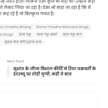
ं जरूर होती। लेकिन ऐसा कुछ भी नहीं था। उन्होंने कहा
 को लेकर लिया जा रहा है। ऐसा भी कहा जा रहा है कि ये
ा कह रहे हैं जो बिल्कुल गलत है।
ha Chadha Bhang
Richa Chadha Maruana Drugs
a Drugs
ऋचा चड्ढा
ऋचा चड्ढा खबरें
ऋचा चड्ढा भांग
सुशांत केस मारिजुआना ड्रग्स
Next Post
सुशांत के जीजा विशाल कीर्ति ने रिया चक्रवर्ती के
इंटरव्यू पर तोड़ी चुप्पी, कही ये बात