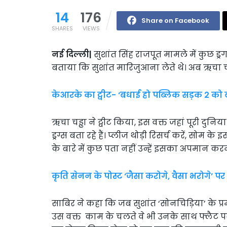
14
176
Share on Facebook
SHARES
VIEWS
नई दिल्ली|
सुशांत सिंह राजपूत मामले में कुछ ड्रग 
बताया कि सुशांत मारिजुआना लेते थे। अब ऋचा च
केआरके का ट्वीट- ‘बधाई हो पब्लिक सड़क 2 को
ऋचा चड्ढा ने ट्वीट किया, इस वक्त जहां पूरी द
ड्रग्स बता रहे हैं। प्लीज थोड़ी रिसर्च करें, सोम के
के बारे में कुछ पता नहीं उन्हें इसका अपमान क
कृति सेनन के पोस्ट ‘जैसा करोगे, वैसा भरोगे’ पर 
साबिर ने कहा कि जब सुशांत ‘सोनचिड़िया’ के प्रमो
उस वक्त काम के चलते वे भी उनके साथ फ्लैट पर 