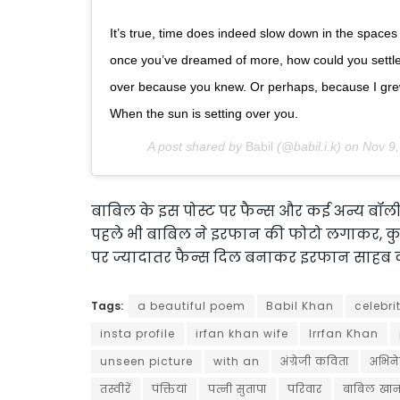
It’s true, time does indeed slow down in the space
once you’ve dreamed of more, how could you settle 
over because you knew. Or perhaps, because I grew.
When the sun is setting over you.
A post shared by
Babil
(@babil.i.k) on
Nov 9,
बाबिल के इस पोस्ट पर फैन्स और कई अन्य बॉलीवु
पहले भी बाबिल ने इरफान की फोटो लगाकर, कुछ 
पर ज्यादातर फैन्स दिल बनाकर इरफान साहब को
Tags:
a beautiful poem
Babil Khan
celebri
insta profile
irfan khan wife
Irrfan Khan
unseen picture
with an
अंग्रेजी कविता
अभिने
तस्वीरें
पंक्तियां
पत्नी सुतापा
परिवार
बाबिल खा