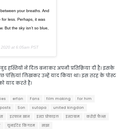
s between your breaths. And
for less. Perhaps, it was
 But the sky isn’t so blue,
 2020 at 6:05am PST
ड हस्तियों ने दिल बनाकर अपनी प्रतिक्रिया दी है। इसके
पंक्तियां लिखकर उन्हें याद किया था। इस तरह के पोस्ट
 याद करते हैं।
ties
erfan
Fans
film making
for him
posts
Son
sutapa
united kingdon
ता
इरफान खान
इंस्टा प्रोफाइल
इंस्टाग्राम
करोड़ों फैन्स
न
यूनाईटेड किंगडम
साझा