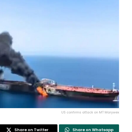
US confirms attack on MT Marywex
Share on Twitter
Share on Whatsapp