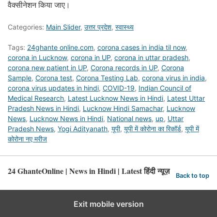
वैक्सीनेशन किया जाए।
Categories:
Main Slider
,
उत्तर प्रदेश
,
स्वास्थ्य
Tags:
24ghante online.com
,
corona cases in india til now
,
corona in Lucknow
,
corona in UP
,
corona in uttar pradesh
,
corona new patient in UP
,
Corona records in UP
,
Corona
Sample
,
Corona test
,
Corona Testing Lab
,
corona virus in india
,
corona virus updates in hindi
,
COVID-19
,
Indian Council of
Medical Research
,
Latest Lucknow News in Hindi
,
Latest Uttar
Pradesh News in Hindi
,
Lucknow Hindi Samachar
,
Lucknow
News
,
Lucknow News in Hindi
,
National news
,
up
,
Uttar
Pradesh News
,
Yogi Adityanath
,
यूपी
,
यूपी में कोरोना का रिकॉर्ड
,
यूपी में
कोरोना नए मरीज
24 GhanteOnline | News in Hindi | Latest हिंदी न्यूज़
Back to top
Exit mobile version