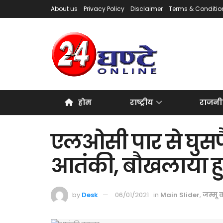
About us
Privacy Policy
Disclaimer
Terms & Conditio
होम
राष्ट्रीय
राजनी
एलओसी पार से घुसप
आतंकी, बौखलाया हु
by
Desk
06/01/2021
in
Main Slider
,
जम्मू 