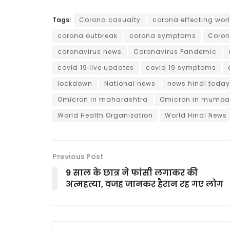
Tags:
Corona casualty
corona effecting wor
corona outbreak
corona symptoms
Coron
coronavirus news
Coronavirus Pandemic
covid 19 live updates
covid 19 symptoms
lockdown
National news
news hindi today
Omicron in maharashtra
Omicron in mumba
World Health Organization
World Hindi News
Previous Post
9 साल के छात्र ने फांसी लगाकर की
अत्महत्या, वजह जानकर हैरान रह गए लोग