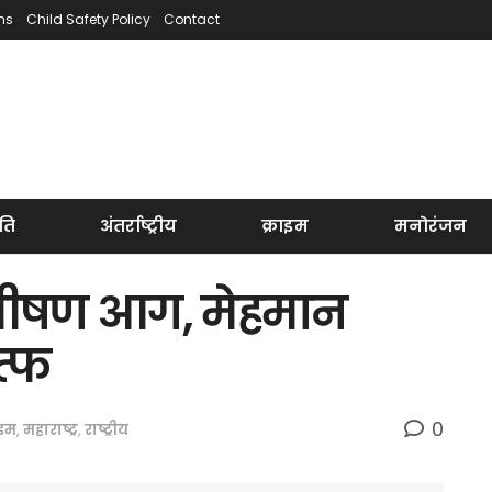
ns
Child Safety Policy
Contact
ति
अंतर्राष्ट्रीय
क्राइम
मनोरंजन
 भीषण आग, मेहमान
त्फ
0
ाइम
,
महाराष्ट्र
,
राष्ट्रीय