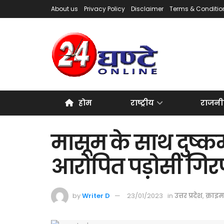
About us
Privacy Policy
Disclaimer
Terms & Conditio
होम
राष्ट्रीय
राजनी
मासूम के साथ दुष्कर
आरोपित पड़ोसी गिरफ
by
Writer D
23/01/2023
in
उत्तर प्रदेश
,
क्राइम