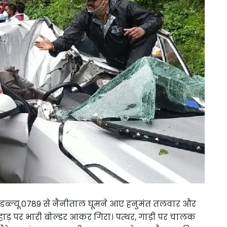
सी.डब्ल्यू.0789 से नैनीताल घूमने आए हनुमंत तलवार और
हाड़ पर भारी बोल्डर आकर गिरा। पत्थर, गाड़ी पर चालक