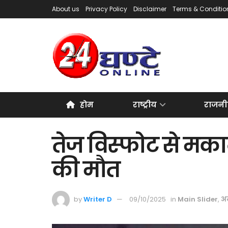
About us
Privacy Policy
Disclaimer
Terms & Conditio
होम
राष्ट्रीय
राजनी
तेज विस्फोट से मकान
की मौत
by
Writer D
09/10/2025
in
Main Slider
,
अय