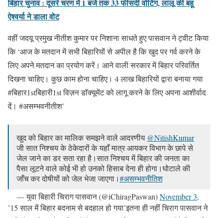
बिहार चुनाव : दूसरे चरण में 1 बजे तक 33 फीसदी वोटिंग, लालू की बहू
ऐश्‍वर्या ने डाला वोट
वहीं जदयू प्रमुख नीतीश कुमार पर निशाना साधते हुए पासवान ने ट्वीट किया
कि ‘आज के मतदान में सभी बिहारियों से अपील है कि खुद पर गर्व करने के
लिए अपने मतदान का प्रयोग करें। आने वाली सरकार में बिहार परिवर्तित
दिखना चाहिए। कुछ काम होना चाहिए। 4 लाख बिहारियों द्वारा बनाया गया
#बिहार1stबिहारी1st विज़न डॉक्यूमेंट को लागू करने के लिए अपना आशीर्वाद
दें। #असम्भवनीतीश’
खुद को बिहार का मालिक समझने वाले आदरणीय
@NitishKumar
जी सात निश्चय के ठेकेदारों के यहाँ मात्र आयकर विभाग के छापे से
जेल जाने का डर सता रहा है।सात निश्चय में बिहार की जनता का
पैसा लूटने वाले कोई भी हो उनको हिसाब देना ही होगा।घोटाले की
जाँच कर दोषीयों को जेल भेजा जाएगा।
#असम्भवनीतिश
— युवा बिहारी चिराग पासवान (@iChiragPaswan)
November 3,
2020
’15 साल में बिहार बदनाम से बदहाल हो गया’इतना ही नहीं चिराग पासवान ने