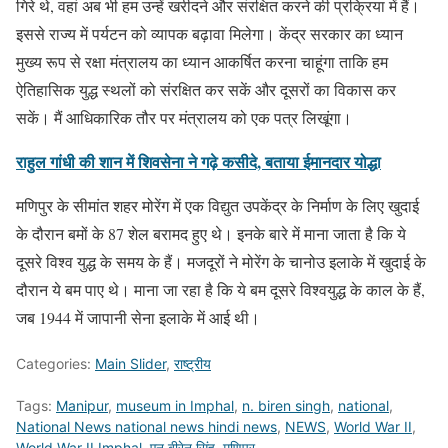
गिरे थे, वहां अब भी हम उन्हें खरीदने और संरक्षित करने की प्रक्रिया में हैं।
इससे राज्य में पर्यटन को व्यापक बढ़ावा मिलेगा। केंद्र सरकार का ध्यान
मुख्य रूप से रक्षा मंत्रालय का ध्यान आकर्षित करना चाहूंगा ताकि हम
ऐतिहासिक युद्ध स्थलों को संरक्षित कर सकें और दूसरों का विकास कर
सकें। मैं आधिकारिक तौर पर मंत्रालय को एक पत्र लिखूंगा।
राहुल गांधी की शान में शिवसेना ने गढ़े कसीदे, बताया ईमानदार योद्धा
मणिपुर के सीमांत शहर मोरेंग में एक विद्युत उपकेंद्र के निर्माण के लिए खुदाई
के दौरान बमों के 87 शेल बरामद हुए थे। इनके बारे में माना जाता है कि ये
दूसरे विश्व युद्ध के समय के हैं। मजदूरों ने मोरेंग के चानोउ इलाके में खुदाई के
दौरान ये बम पाए थे। माना जा रहा है कि ये बम दूसरे विश्वयुद्ध के काल के हैं,
जब 1944 में जापानी सेना इलाके में आई थी।
Categories:
Main Slider
,
राष्ट्रीय
Tags:
Manipur
,
museum in Imphal
,
n. biren singh
,
national
,
National News national news hindi news
,
NEWS
,
World War II
,
World War II Imphal
,
एन बीरेन सिंह
,
मणिपुर