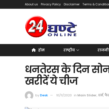
About us
Privacy Policy
Disclaimer
Terms & Conditio
होम
राष्ट्रीय
राजनी
धनतेरस के दिन सोना
खरीदें ये चीज
by
Desk
10/11/2020
in
Main Slider
,
धर्म
,
फै