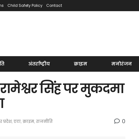
ns
Child Safety Policy
Contact
ति
अंतर्राष्ट्रीय
क्राइम
मनोरंजन
 रामेश्वर सिंह पर मुकदमा
ा
0
तर प्रदेश
,
एटा
,
क्राइम
,
राजनीति