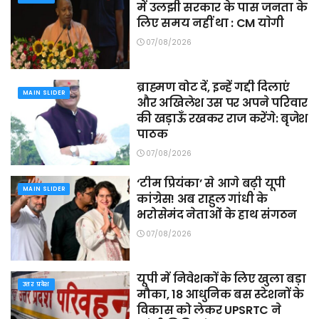
में उलझी सरकार के पास जनता के
लिए समय नहीं था : CM याेगी
07/08/2026
ब्राह्मण वोट दें, इन्हें गद्दी दिलाएं
MAIN SLIDER
और अखिलेश उस पर अपने परिवार
की खड़ाऊँ रखकर राज करेंगे: बृजेश
पाठक
07/08/2026
‘टीम प्रियंका’ से आगे बढ़ी यूपी
MAIN SLIDER
कांग्रेस! अब राहुल गांधी के
भरोसेमंद नेताओं के हाथ संगठन
07/08/2026
यूपी में निवेशकों के लिए खुला बड़ा
उत्तर प्रदेश
मौका, 18 आधुनिक बस स्टेशनों के
विकास को लेकर UPSRTC ने