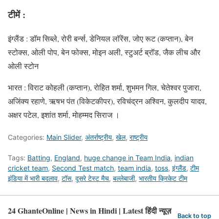
टीमें :
इंग्लैंड : डॉम सिब्ले, रोरी बर्न्‍स, डेनियल लॉरेंस, जोए रूट (कप्तान), बेन
स्टोक्स, ओली पोप, बेन फोक्स, मोइन अली, स्टुअर्ट ब्रॉड, जैक लीच और
ओली स्टोन
भारत : विराट कोहली (कप्तान), रोहित शर्मा, शुभमन गिल, चेतेश्वर पुजारा,
अजिंक्य रहाणे, ऋषभ पंत (विकेटकीपर), रविचंद्रन अश्विन, कुलदीप यादव,
अक्षर पटेल, इशांत शर्मा, मोहम्मद सिराज ।
Categories:
Main Slider
,
अंतर्राष्ट्रीय
,
खेल
,
राष्ट्रीय
Tags:
Batting
,
England
,
huge change in Team India
,
indian
cricket team
,
Second Test match
,
team india
,
toss
,
इंग्लैंड
,
टीम
इंडिया में भारी बदलाव
,
टॉस
,
दूसरे टेस्ट मैच
,
बल्लेबाजी
,
भारतीय क्रिकेट टीम
24 GhanteOnline | News in Hindi | Latest हिंदी न्यूज़
Back to top