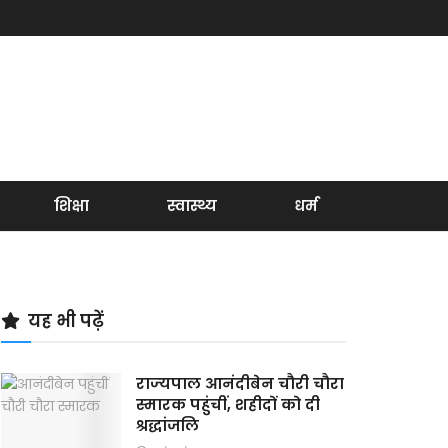
शिक्षा
स्वास्थ्य
धर्म
यह भी पढ़ें
राज्‍यपाल आनंदीबेन चौरी चौरा
स्‍मारक पहुंचीं, शहीदों को दी
श्रद्धांजलि