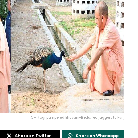
CM Yogi pampered Bhavani-Bholu, fed jaggery to Punj
Share on Twitter
Share on Whatsapp