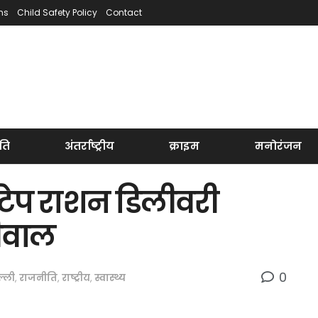
ns
Child Safety Policy
Contact
ति
अंतर्राष्ट्रीय
क्राइम
मनोरंजन
्टेप राशन डिलीवरी
ीवाल
0
ल्ली
,
राजनीति
,
राष्ट्रीय
,
स्वास्थ्य