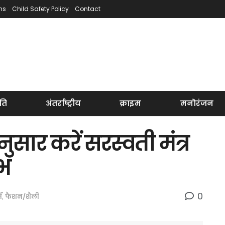
ns
Child Safety Policy
Contact
ति
अंतर्राष्ट्रीय
क्राइम
मनोरंजन
सार करें सरस्वती मंत्र
ाभ
0
म
,
फैशन/शैली