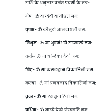
राशि के अनुसार वसंत पंचमी के मंत्र-
मेष-
ॐ वाग्देवी वागीश्वरी नम:
वृषभ-
ॐ कौमुदी ज्ञानदायनी नम:
मिथुन-
ॐ मां भुवनेश्वरी सरस्वत्यै नम:
कर्क-
ॐ मां चन्द्रिका दैव्यै नम:
सिंह-
ॐ मां कमलहास विकासिनी नम:
कन्या-
ॐ मां प्रणवनाद विकासिनी नम:
तुला-
ॐ मां हंससुवाहिनी नम:
वृश्चिक-
ॐ शारदै दैव्यै चंद्रकांति नम: