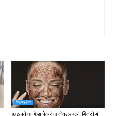
फैशन/शैली
10 रुपये का फेस पैक देगा नेचुरल ग्लो, मिनटों में