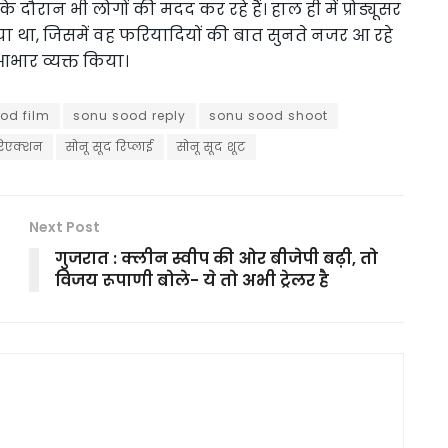
 दौरान भी लोगों की मदद कर रहे हैं। हाल ही में प्रोड्यूसर
ा था, जिसमें वह फरियादियों की बात सुनते नजर आ रहे
 आभार व्यक्त किया।
od film
sonu sood reply
sonu sood shoot
रिएक्शन
सोनू सूद रिप्लाई
सोनू सूद शूट
Next Post
गुजरात : क्लीन स्वीप की ओर बीजेपी बढ़ी, तो
विजय रूपाणी बोले- ये तो अभी ट्रेलर है