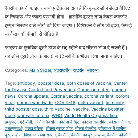
वैक्सीन कंपनी फाइजर-बायोएनटेक का दावा है कि बूस्टर डोज डेल्टा वैरिएंट
के खिलाफ और ज्यादा प्रभावी होगा। हालांकि बूस्टर डोज केवल कमजोर
इम्यून सिस्टम वाले लोगों को दिया जाएगा। विशेषकर वे लोग जो हृदय, फेफड़े
या कैंसर की बीमारी से पीड़ित हैं।
फाइजर के मुताबिक दूसरे डोज के छह महीने बाद तीसरा डोज दे सकते हैं।
यह डोज दूसरे डोज के बाद 6 से 12 महीने के भीतर दिया जाना चाहिए।
Categories:
Main Slider
,
अंतर्राष्ट्रीय
,
राष्ट्रीय
,
स्वास्थ्य
Tags:
antibody
,
booster dose
,
both doses of vaccine
,
Center
for Disease Control and Prevention
,
Corona infected
,
corona
news
,
Corona update
,
Corona vaccine
,
corona variant
,
corona
virus
,
corona worldwide
,
COVID-19
,
delta variant
,
Immunity
,
third booster dose
,
third vaccine
,
vaccine
,
Vaccine booster
dose
,
war with corona
,
WHO
,
World Health Organization
,
इम्यूनिटी
,
एंटीबॉडी
,
कोरोना वैक्सीन
,
कोरोना वैरिएंट
,
कोरोना संक्रमित
,
कोरोना से जंग
,
डबल्यूएचओ
,
डेल्टा वैरिएंट
,
तीसरा बूस्टर डोज
,
तीसरा वैक्सीन
,
दुनियाभर में कोरोना
,
बूस्टर डोज
,
विश्व स्वास्थ्या संगठन
,
वैक्सीन
,
वैक्सीन का बूस्टर डोज
,
वैक्सीन की दोनों