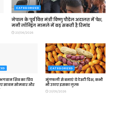
CATEGORIZED
नेपाल के पूर्व वित्त मंत्री विष्णु पौडेल अदालत में पेश,
मनी लॉन्ड्रिंग मामले में बढ़ सकती है रिमांड
23/06/2026
ZED
CATEGORIZED
 भगवान शिव का प्रिय
मूंगफली से बनाएं ये टेस्टी डिश, कभी
िए सावन सोमवार और
भी उठाए इसका लुत्फ
व
21/05/2026