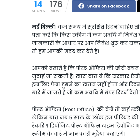
14
176
Share on Facebook
SHARES
VIEWS
नई दिल्ली।
कम समय में सुरक्षित रिटर्न चाहिए त
पता करें कि किस स्कीम में कम अवधि में निवेश 
जानकारी के आधार पर आप निवेश शुरू कर सकते 
तो हम आपकी मदद कर देते हैं।
आपको बताते हैं कि पोस्ट ऑफिस की छोटी बचत
जुटाई जा सकती है। खास बात ये कि सरकार ऐसी 
इसलिए पैसा डूबने का खतरा नहीं होता और रिटर्
बारे में जानते हैं जो कम अवधि में बंपर रिटर्न देती है
पोस्ट ऑफिस (Post Office) की वैसे तो कई स्की
लेकिन बात जब 5 साल के लॉक इन पीरियड की होत
रेकरिंग डिपॉजिट, पोस्ट ऑफिस टाइम डिपॉजिट अ
स्कीम के बारे में जानकारी मुहैया कराएंगे।