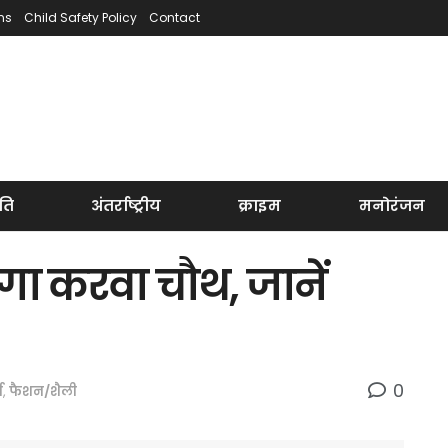
ns
Child Safety Policy
Contact
ति
अंतर्राष्ट्रीय
क्राइम
मनोरंजन
ा करवा चौथ, जानें
0
म
,
फैशन/शैली