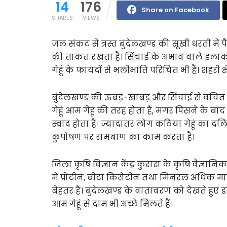
14
176
Share on Facebook
SHARES
VIEWS
जल संकट से त्रस्त बुंदेलखण्ड की सूखी धरती में
की ताकत रखता है। सिंचाई के अभाव वाले इलाकों 
गेहूं के फायदों से भलीभांति परिचित भी हैं। शहरी क्ष
बुंदेलखण्ड की ऊबड़-खाबड़ और सिंचाई से वंचित जमी
गेहूं आम गेहूं की तरह होता है, मगर पिसने के
स्वाद होता है। ज्यादातर लोग कठिया गेहूं का दल
कुपोषण पर रामबाण का काम करता है।
जिला कृषि विज्ञान केंद्र कुरारा के कृषि वैज्ञ
में प्रोटीन, बीटा किरोटीन तथा मिनरल अधिक मात्रा
बेहतर है। बुंदेलखण्ड के वातावरण को देखते हुए इसक
आम गेहूं से दाम भी अच्छे मिलते हैं।