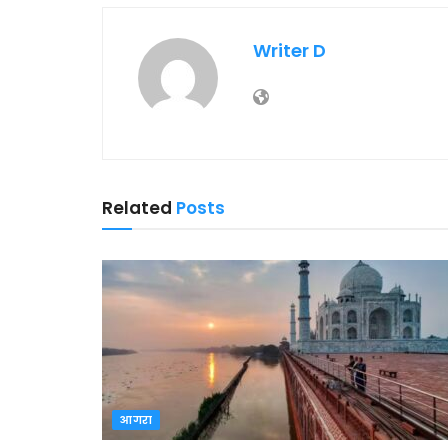
Writer D
Related
Posts
आगरा