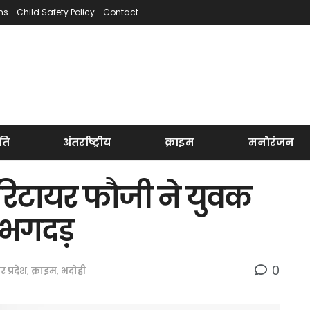
ns
Child Safety Policy
Contact
ति
अंतर्राष्ट्रीय
क्राइम
मनोरंजन
 रिटायर फौजी ने युवक
ी भगदड़
0
तर प्रदेश
,
क्राइम
,
भदोही