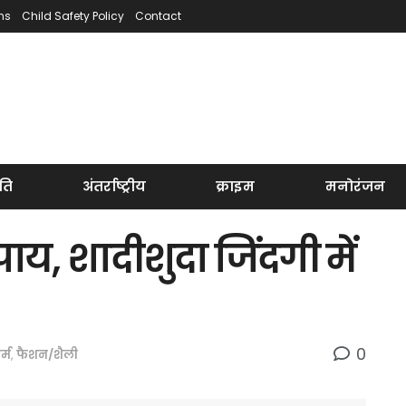
ns
Child Safety Policy
Contact
ति
अंतर्राष्ट्रीय
क्राइम
मनोरंजन
ाय, शादीशुदा जिंदगी में
0
र्म
,
फैशन/शैली