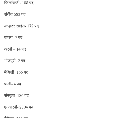
फिलॉसफी- 108 पद
संगीत-582 पद
कंप्यूटर साइंस- 172 पद
बांग्ला- 7 पद
अरबी – 14 पद
भोजपुरी- 2 पद
मैथिली- 155 पद
पाली- 4 पद
संस्कृत- 186 पद
एनआरबी- 2704 पद