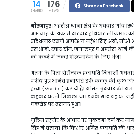
14
176
Share on Facebook
SHARES
VIEWS
मीरजापुर।
अहरौरा थाना क्षेत्र के अघवार गांव 
आशनाई के शक में धारदार हथियार से किशोर की 
एडिशनल एसपी आपरेशन महेश सिंह अत्री, सीओ अजय
एसओजी, स्वाट टीम, जमालपुर व अहरौरा थाने की फ
को कब्जे में लेकर पोस्टमार्टम के लिए भेजा।
मृतक के पिता होरीलाल प्रजापति निवासी अघवा
वर्षीय पुत्र अमित प्रजापति उर्फ कल्लू की कुछ 
हत्या (Murder) कर दी है। अमित बुधवार की रात
कहकर घर से निकला था। इसके बाद वह घर नहीं प
चकरोड पर बरामद हुआ।
पुलिस तहरीर के आधार पर मुकदमा दर्ज कर मामल
सिंह ने बताया कि किशोर अमित प्रजापति की धा