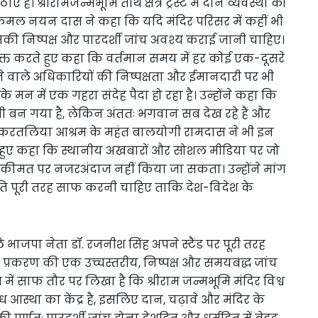
हैं। श्रीरामजन्मभूमि तीर्थ क्षेत्र ट्रस्ट में दान व्यवस्था को
ंत कमल नयन दास ने कहा कि यदि मंदिर परिसर में कहीं भी
उसकी निष्पक्ष और पारदर्शी जांच अवश्य कराई जानी चाहिए।
्यक्त करते हुए कहा कि वर्तमान समय में हर कोई एक-दूसरे
 वाले अधिकारियों की निष्पक्षता और ईमानदारी पर भी
 के मन में एक गहरा संदेह पैदा हो रहा है। उन्होंने कहा कि
ौती बन गया है, लेकिन अंततः भगवान सब देख रहे हैं और
ित करतलिया आश्रम के महंत बालयोगी रामदास ने भी इन
हुए कहा कि स्थानीय अखबारों और सोशल मीडिया पर जो
ी भी कीमत पर नजरअंदाज नहीं किया जा सकता। उन्होंने मांग
थिति पूरी तरह साफ करनी चाहिए ताकि देश-विदेश के
भाजपा नेता डॉ. रजनीश सिंह अपने स्टैंड पर पूरी तरह
ं पूरे प्रकरण की एक उच्चस्तरीय, निष्पक्ष और समयबद्ध जांच
र में साफ तौर पर लिखा है कि श्रीराम जन्मभूमि मंदिर विश्व
 आस्था का केंद्र है, इसलिए दान, चढ़ावे और मंदिर के