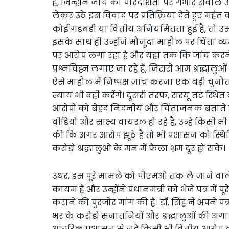
है, जिन्होंने जांच की पारदर्शिता पर गंभीर सवाल उठाए 
लेकर उठे इस विवाद पर प्रतिक्रिया देते हुए मह
कोई गड़बड़ी या वित्तीय अनियमितता हुई है, तो 
इसके साथ ही उन्होंने मौजूदा माहौल पर चिंता व
पर आरोप लगा रहा है और यहां तक कि जांच करने
प्रश्नचिह्न लगाए जा रहे हैं, जिससे आम श्रद्धालुओं
ऐसे माहौल में निष्पक्ष जांच करना एक बड़ी चुन
न्याय भी वही करेंगे। दूसरी तरफ, सरयू तट स्थ
आरोपों को बेहद निंदनीय और चिंताजनक बताते 
वीडियो और साक्ष्य वायरल हो रहे हैं, उन्हें किस
की कि अगर आरोप झूठे हैं तो भी प्रशासन को स्
करोड़ों श्रद्धालुओं के मन में फैला भ्रम दूर हो सके।
उधर, इस पूरे मामले को पीएमओ तक ले जाने वाले 
कायम हैं और उन्होंने प्रधानमंत्री को भेजे पत्र मे
कराने की पुरजोर मांग की है। डॉ. सिंह ने अपने पत्
भर के करोड़ों सनातनियों और श्रद्धालुओं की अगाध