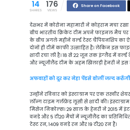
14
176
Share on Facebook
SHARES
VIEWS
देशभर में कोरोना महामारी ने कोहराम मचा रखा 
बीच भारतीय क्रिकेट टीम अपने फाइनल मैच पर फ
के बीच अगले महीने वर्ल्‍ड टेस्‍ट चैंपियनशिप
दोनों ही टीमें काफी उत्साहित हैं। लेकिन इस फाइन
शादी रचा ली है। 18 से 22 जून तक इंग्‍लैंड में व
और न्‍यूजीलैंड टीम के अहम खिलाड़ी हेनरी ने इस
अफवाहों को दूर कर नेहा पेंडसे बोलीं जल्द करुँगी शो
उन्‍होंने रविवार को इंस्‍टाग्राम पर एक तस्‍वीर
लॉन्‍ग टाइम गर्लफ्रेंड लूसी से शादी की। इंस्‍टाग्रा
मिसेज निकोल्‍स। 29 साल के हेनरी ने 2015 में इंटर
वनडे और 5 टी20 मैचों में न्‍यूजीलैंड का प्रतिनि
टेस्‍ट रन, 1409 वनडे रन और 19 टी20 रन हैं।